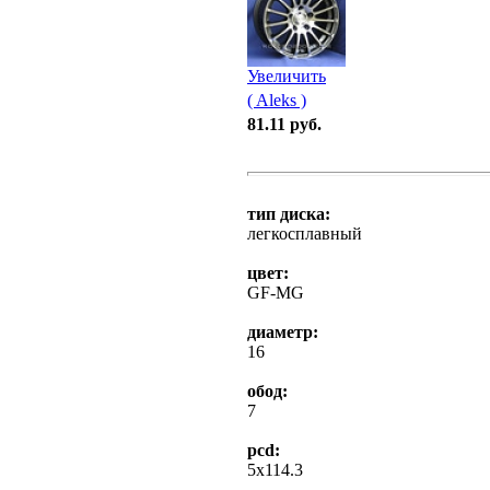
Увеличить
( Aleks )
81.11 руб.
тип диска:
легкосплавный
цвет:
GF-MG
диаметp:
16
обод:
7
pcd:
5x114.3