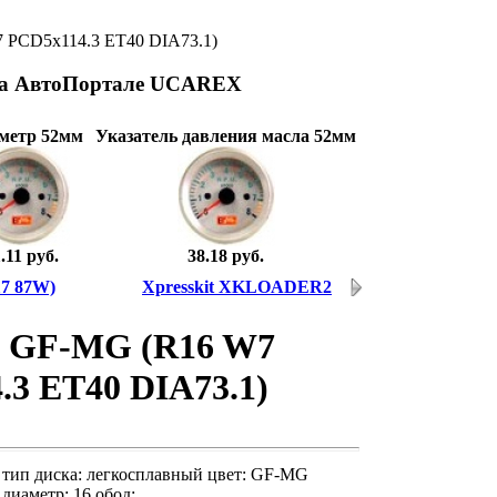
 PCD5x114.3 ET40 DIA73.1)
на АвтоПортале UCAREX
метр 52мм
Указатель давления масла 52мм
.11 руб.
38.18 руб.
17 87W)
Xpresskit XKLOADER2
47 GF-MG (R16 W7
.3 ET40 DIA73.1)
тип диска: легкосплавный цвет: GF-MG
диаметp: 16 обод: