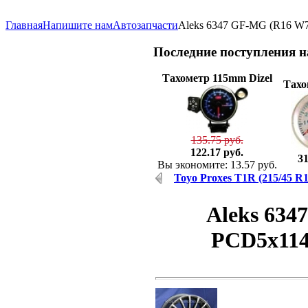
Главная
Напишите нам
Автозапчасти
Aleks 6347 GF-MG (R16 W7
Последние
поступления 
Тахометр 115mm Dizel
Тахо
135.75 руб.
122.17 руб.
31
Вы экономите: 13.57 руб.
Toyo Proxes T1R (215/45 R
Aleks 63
PCD5x114