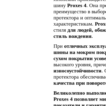
шину
Proxes 4
. Она пр
преимущество в выбор
протектора и оптимал
характеристикам.
Prox
стиля
для людей, обо
стиль вождения
.
При
отличных эксплу
шины на мокром по
сухом покрытии усо
высокого уровня, при
износоустойчивости
.
протектора обеспечив
качества при поворот
Великолепно выполн
Proxes 4
позволяет м
показатели и гаранти