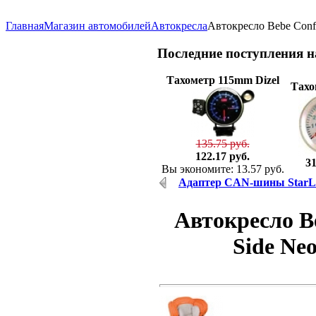
Главная
Магазин автомобилей
Автокресла
Автокресло Bebe Conf
Последние
поступления 
Тахометр 115mm Dizel
Тахо
135.75 руб.
122.17 руб.
31
Вы экономите: 13.57 руб.
Адаптер CAN-шины StarLi
Автокресло Be
Side N