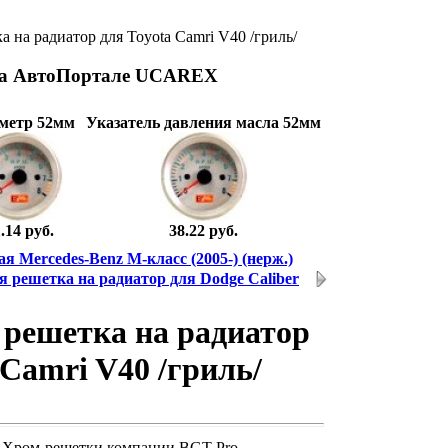
 на радиатор для Toyota Camri V40 /гриль/
на АвтоПортале UCAREX
метр 52мм
Указатель давления масла 52мм
.14 руб.
38.22 руб.
я Mercedes-Benz М-класс (2005-) (нерж.)
 решетка на радиатор для Dodge Caliber
 решетка на радиатор
 Camri V40 /гриль/
Хром-решетки компании BGT Pro