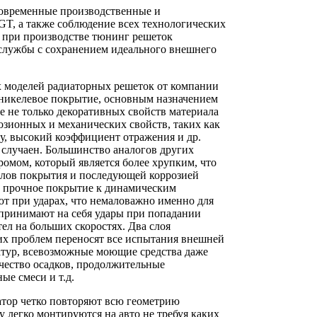
современные производственные и
GT, а также соблюдение всех технологических
 при производстве тюнинг решеток
службы с сохранением идеального внешнего
ех моделей радиаторных решеток от компании
никелевое покрытие, основным назначением
е не только декоративных свойств материала
розионных и механических свойств, таких как
су, высокий коэффициент отражения и др.
случаен. Большинство аналогов других
омом, который является более хрупким, что
колов покрытия и последующей коррозией
е прочное покрытие к динамическим
т при ударах, что немаловажно именно для
 принимают на себя удары при попадании
ел на больших скоростях. Два слоя
их проблем переносят все испытания внешней
атур, всевозможные моющие средства даже
чество осадков, продолжительные
ые смеси и т.д.
атор четко повторяют всю геометрию
у легко монтируются на авто не требуя каких