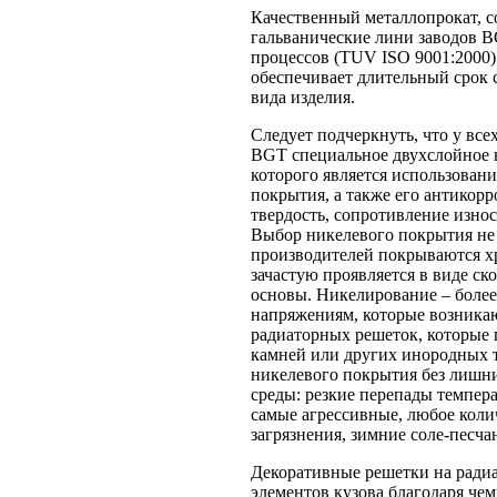
Качественный металлопрокат, 
гальванические лини заводов B
процессов (TUV ISO 9001:2000)
обеспечивает длительный срок 
вида изделия.
Следует подчеркнуть, что у вс
BGT специальное двухслойное 
которого является использовани
покрытия, а также его антикор
твердость, сопротивление изно
Выбор никелевого покрытия не 
производителей покрываются хр
зачастую проявляется в виде с
основы. Никелирование – боле
напряжениям, которые возникаю
радиаторных решеток, которые
камней или других инородных т
никелевого покрытия без лишн
среды: резкие перепады темпер
самые агрессивные, любое коли
загрязнения, зимние соле-песчан
Декоративные решетки на ради
элементов кузова благодаря чем