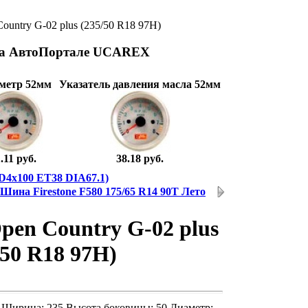
ountry G-02 plus (235/50 R18 97H)
на АвтоПортале UCAREX
метр 52мм
Указатель давления масла 52мм
.11 руб.
38.18 руб.
D4x100 ET38 DIA67.1)
Шина Firestone F580 175/65 R14 90T Лето
pen Country G-02 plus
/50 R18 97H)
Ширина: 235 Высота боковины: 50 Диаметр: