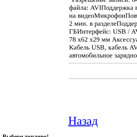
файла: AVIПоддержка в
на видеоМикрофонПовт
2 мин. в разделеПодде
ГБИнтерфейс: USB / A
78 х62 х29 мм Аксессу
Кабель USB, кабель AV,
автомобильное зарядно
Назад
Выбери
топливо!