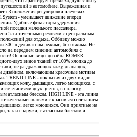
денья, что гарантирует превосходную защиту
я путешествий в автомобиле. Выраженная и
меет 3 положения регулировки плечевых
ol System - уменьшает движение вперед
жении. Удобные фиксаторы удержания
ной посадки маленького пассажира.
щено 5-ти точечными ремнями с центральным
5 положений для отдыха. Оббивку можно
ри 30С в деликатном режиме, без отжима. Не
есло на переднем сидении автомобиля с
ности! Основные виды дизайна ROMER
ного-двух видов тканей от 100% хлопка до
етики, не раздражающих кожу, дышащих,
им дизайном, включающим красочные мотивы
ки. TREND LINE - покрытия из двух видов
ражающих кожу, дышащих, легко моющихся, с
сочетаниями двух цветов, в полоску,
ым атласным блеском. HIGH LINE - эта линия
нтетическими тканями с красивым сочетанием
, дышащих, легко моющихся. Они приятные на
ри, так и снаружи, с атласным блеском и