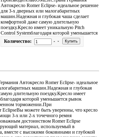
Автокресло Romer Eclipse- идеальное решение
для 3-х дверных или малогабаритных
машин.Надежная и глубокая чаша сделает
комфортной даже самую длительную
поездку.Кресло имеет уникальную Pitch
Control Systemблагодаря которой уменьшается
Количество:
мания Автокресло Romer Eclipse- идеальное
малогабаритных машин.Надежная и глубокая
самую длительную поездку.Кресло имеет
emблагодаря которой уменьшается рывок
тренном торможении.При
 EclipseВы можете быть уверенны, что кресло
ощи 3-х или 2-х точечного ремня
ловажным достоинством Romer Eclipse
ирующий материал, используемый в
ла, вместе с высокими боковинами и глубокой