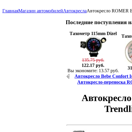
Главная
Магазин автомобилей
Автокресла
Автокресло ROMER ECL
Последние
поступления 
Тахометр 115mm Dizel
Тахо
135.75 руб.
122.17 руб.
31
Вы экономите: 13.57 руб.
Автокресло Bebe Confort I
Автокресло-переноска RO
Автокресл
Trendl