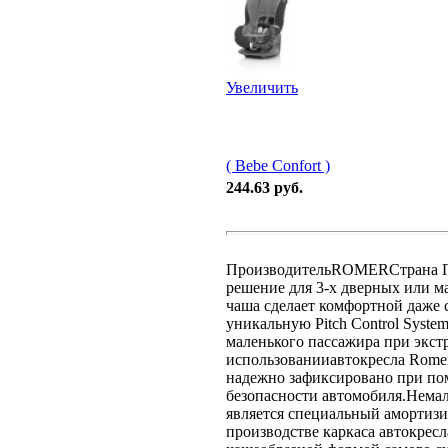
Увеличить
( Bebe Confort )
244.63 руб.
ПроизводительROMERСтрана Гер
решение для 3-х дверных или 
чаша сделает комфортной даже 
уникальную Pitch Control Syst
маленького пассажира при экс
использованииавтокресла Romer
надежно зафиксировано при пом
безопасности автомобиля.Нема
является специальный амортиз
производстве каркаса автокрес