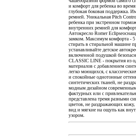
чашеобразной формой самого си
и комфорт для ребенка во врем
глубокая боковая поддержка. И
ремней. Уникальная Pitch Contr
ребенка при экстренном тормо
внутренних ремней для комфорт
Автокресло Romer Eclipseосна
замком. Максимум комфорта - 
стирать в стиральной машине п
устанавливайте детское автокр
включенной подушкой безопас
CLASSIC LINE - покрытия из од
материалов с добавлением синт
легко моющихся, с классическ
и спокойные однотонные оттен
синтетических тканей, не разд
модным дизайном современными 
фактурных или с привлекательн
представлена тремя разными си
цветов, не раздражающих кожу
вид и мягкие на ощупь как внут
узором.