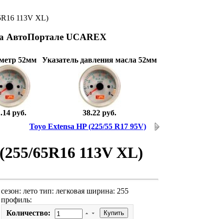
5R16 113V XL)
на АвтоПортале UCAREX
метр 52мм
Указатель давления масла 52мм
.14 руб.
38.22 руб.
Toyo Extensa HP (225/55 R17 95V)
(255/65R16 113V XL)
сезон: лето тип: легковая ширина: 255
профиль:
Количество: