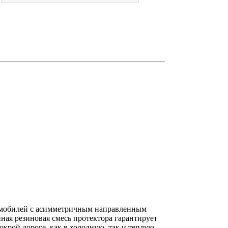
омобилей с асимметричным направленным
ная резиновая смесь протектора гарантирует
крой дороге, как в холодную, так и теплую