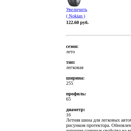
Увеличить
( Nokian )
122.60 руб.
сезон:
лето
тип:
легковая
ширина:
255
профиль:
65
диаметр:
16
Летняя шина для легковых авт
рисунком протектора. Обновлен
хорошие сцепные свойства на мо