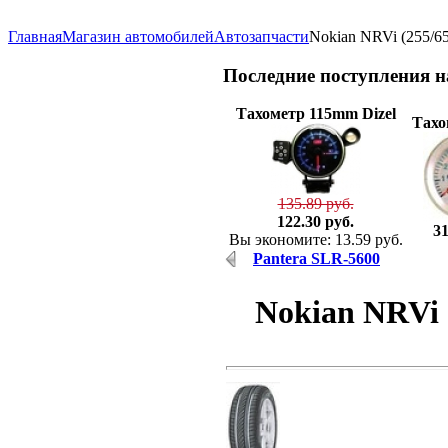
Главная
Магазин автомобилей
Автозапчасти
Nokian NRVi (255/6
Последние
поступления 
Тахометр 115mm Dizel
Тахо
135.89 руб.
122.30 руб.
31
Вы экономите: 13.59 руб.
Pantera SLR-5600
Nokian NRVi 