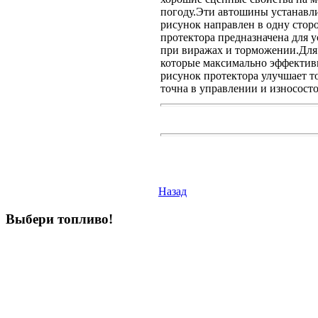
погоду.Эти автошины устанавли
рисунок направлен в одну сторо
протектора предназначена для
при виражах и торможении.Для
которые максимально эффектив
рисунок протектора улучшает т
точна в управлении и износосто
Назад
Выбери
топливо!