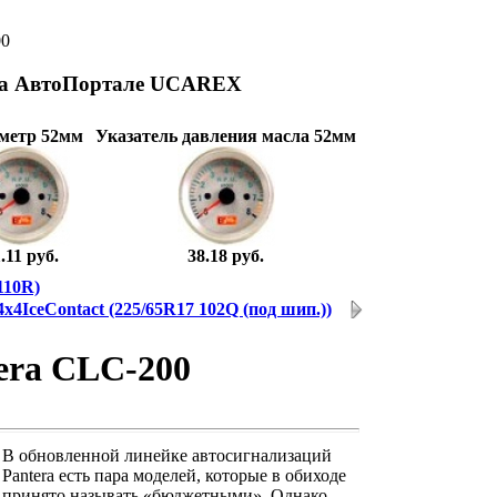
00
на АвтоПортале UCAREX
метр 52мм
Указатель давления масла 52мм
.11 руб.
38.18 руб.
110R)
4x4IceContact (225/65R17 102Q (под шип.))
era CLC-200
В обновленной линейке автосигнализаций
Pantera есть пара моделей, которые в обиходе
принято называть «бюджетными». Однако,