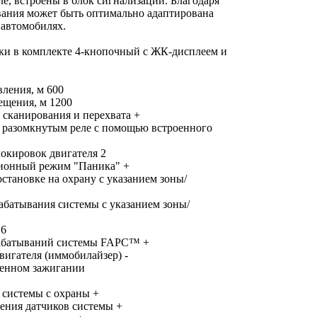
ле, встроены в блок сигнализации. Благодаря
вания может быть оптимально адаптирована
 автомобилях.
 комплекте 4-кнопочный с ЖК-дисплеем и
вления, м 600
ещения, м 1200
 сканирования и перехвата +
о разомкнутым реле с помощью встроенного
окировок двигателя 2
ионный режим "Паника" +
становке на охрану с указанием зоны/
рабатывания системы с указанием зоны/
 6
абатываний системы FAPC™ +
игателя (иммобилайзер) -
ченном зажигании
 системы с охраны +
ения датчиков системы +