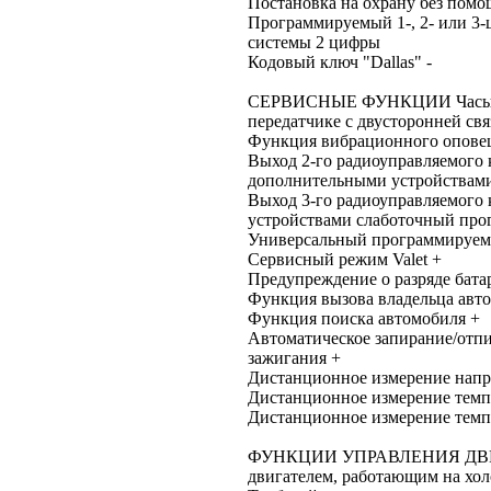
Постановка на охрану без помо
Программируемый 1-, 2- или 3
системы 2 цифры
Кодовый ключ "Dallas" -
СЕРВИСНЫЕ ФУНКЦИИ Часы, бу
передатчике с двусторонней свя
Функция вибрационного оповещ
Выход 2-го радиоуправляемого 
дополнительными устройствам
Выход 3-го радиоуправляемого
устройствами слаботочный пр
Универсальный программируемы
Сервисный режим Valet +
Предупреждение о разряде бата
Функция вызова владельца авт
Функция поиска автомобиля +
Автоматическое запирание/отп
зажигания +
Дистанционное измерение напр
Дистанционное измерение темпе
Дистанционное измерение темпе
ФУНКЦИИ УПРАВЛЕНИЯ ДВИГА
двигателем, работающим на хол