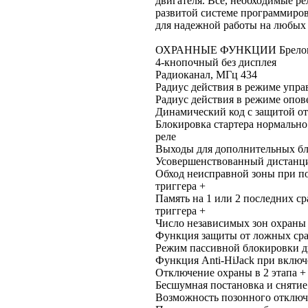
двигателя. Все, необходимые ре
развитой системе программиро
для надежной работы на любых
ОХРАННЫЕ ФУНКЦИИ Брелоки в
4-кнопочный без дисплея
Радиоканал, МГц 434
Радиус действия в режиме упра
Радиус действия в режиме опов
Динамический код с защитой от
Блокировка стартера нормальн
реле
Выходы для дополнительных бл
Усовершенствованный дистанц
Обход неисправной зоны при по
триггера +
Память на 1 или 2 последних с
триггера +
Число независимых зон охраны
Функция защиты от ложных ср
Режим пассивной блокировки дв
Функция Anti-HiJack при вклю
Отключение охраны в 2 этапа +
Бесшумная постановка и снятие
Возможность позонного отключ