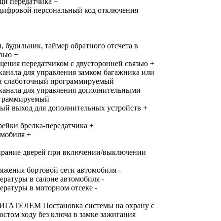
щи передатчика +
-цифровой персональный код отключения
дильник, таймер обратного отсчета в
зью +
ения передатчиком с двусторонней связью +
канала для управления замком багажника или
и слаботочный программируемый
 канала для управления дополнительными
ограммируемый
й выход для дополнительных устройств +
рейки брелка-передатчика +
омобиля +
ирание дверей при включении/выключении
яжения бортовой сети автомобиля -
ратуры в салоне автомобиля -
ратуры в моторном отсеке -
ТЕЛЕМ Постановка системы на охрану с
остом ходу без ключа в замке зажигания