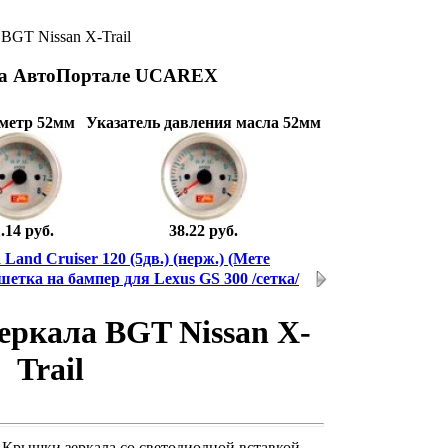
 BGT Nissan X-Trail
на АвтоПортале UCAREX
метр 52мм
Указатель давления масла 52мм
.14 руб.
38.22 руб.
Land Cruiser 120 (5дв.) (нерж.) (Мете
етка на бампер для Lexus GS 300 /сетка/
еркала BGT Nissan X-
Trail
Крышки зеркала со светодиодной вставкой